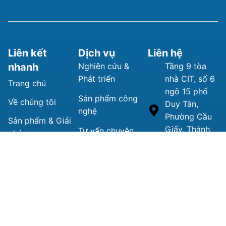
Liên kết
Dịch vụ
Liên hệ
nhanh
Nghiên cứu &
Tầng 9 tòa
Phát triển
nhà CIT, số 6
Trang chủ
ngõ 15 phố
Sản phẩm công
Về chúng tôi
Duy Tân,
nghệ
Phường Cầu
Sản phẩm & Giải
Giấy, Thành
Tư vấn chuyên
pháp
phố Hà Nội,
môn
Tin tức
Việt Nam.
Đào tạo
(+84)
989565053
tumiki.ict@gma